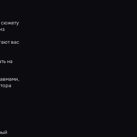
о сюжету
из
гают вас
ть на
равмами,
атора
ный