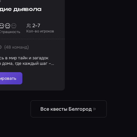
с
дие дьявола
2–7
Кол-во игроков
Страшность
(48 команд)
0
ь в мир тайн и загадок
о дома, где каждый шаг –
е
ировать
Все квесты Белгород