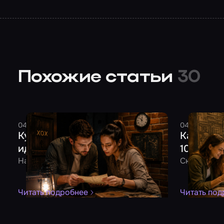
Похожие статьи
30
04 августа 2026
7 минут
Смельчак
04 августа 
Куда сходить на свидание: 10
Как отме
идей для двоих
10 идей 
На все случаи жизни
Скучно не б
Читать подробнее
Читать под