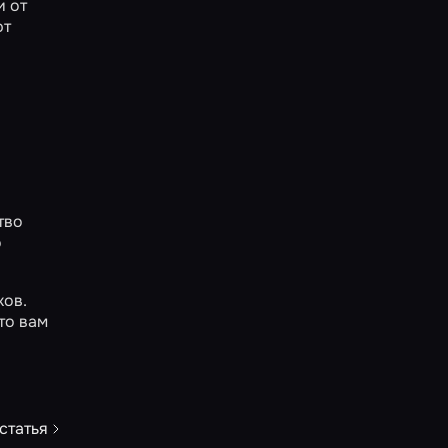
 от
ют
тво
о
ков
.
то вам
статья