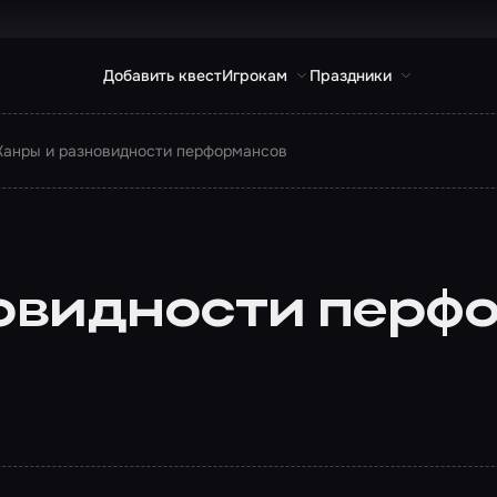
Добавить квест
Игрокам
Праздники
анры и разновидности перформансов
овидности перф