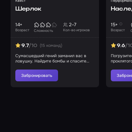
Квест
Перформан
Шерлок
Насле
14+
2–7
15+
Возраст
Кол-во игроков
Возраст
Сложность
(15 команд)
9.7
/10
9.6
/1
Сумасшедший гений заманил вас в
Погрузитес
ловушку. Найдите бомбы и спасите
проклятог
город!
испытани
Забронировать
Заброн