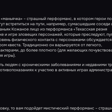
 «маньячка» – страшный перформанс, в котором герои п
огут встретиться на пути, например, сумасшедшие соседи 
аньяк Кожаное лицо из перформанса
«Техасская резня
мике и игре зловещих персонажей, которые преследуют, пу
ровень физического контакта с персонажами обсуждается
ом квеста. Традиционно он варьируется от легкого,
ктерами, до более плотного (для желающих почувствова
я игры).
ить людям с хроническими заболеваниями и недавними т
отивопоказаниях к участию в активных играх администр
овку, то вам подойдет мистический перформанс – страш