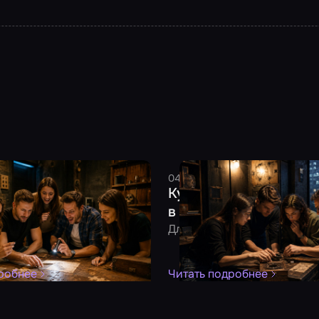
2026
6 минут
Смельчак
04 августа 2026
8 минут
См
тить день рождения:
Куда сходить в плоху
для взрослой компании
в Москве: 10 идей под
удет!
Для тех, кто не хочет мокну
робнее
Читать подробнее