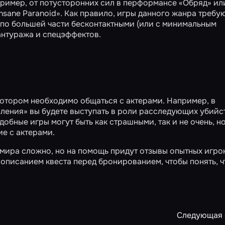
пример, от потусторонних сил в перформансе
«Обряд»
или
Insane Paranoid»
. Как правило, игры данного жанра требу
 по большей части бесконтактными (или с минимальным
 антуража и спецэффектов.
отором необходимо общаться с актерами. Например, в
пления»
вы будете выступать в роли расследующих убийс
бные игры могут быть как страшными, так и не очень, н
е с актерами.
мира сложно, но на помощь придут
отзывы опытных игро
описанием квеста перед бронированием, чтобы понять, ч
Следующая 