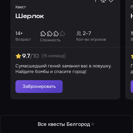
Квест
П
Шерлок
14+
2–7
1
Возраст
Кол-во игроков
В
Сложность
(15 команд)
9.7
/10
Сумасшедший гений заманил вас в ловушку.
П
Найдите бомбы и спасите город!
д
Забронировать
Все квесты Белгород