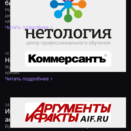
бизнеса
Мнения разных бизнесов о том, как продвигать студию
дизайнерской мебели, школу английского, фитнес-
центр и агрегатор квестов в соцсетях
Читать подробнее
14 августа 2017
1 минута
Нести свой квест
Журнал "Огонек" — о бизнесе, который расцвел в
кризис
Читать подробнее
24 мая 2017
1 минута
Играем, когда темно. В России прошла
акция "Ночь квестов"
Всего лишь за несколько часов число участников