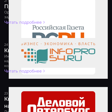
21 января 2021
2 минуты
Приключения квеструмов
Организаторам игр пришлось самим решать сложные
задачи, чтобы выжить в 2020 году
Читать подробнее
24 апреля 2020
1 минута
Квест-мейкеры ищут выход
Индустрия квестов вошла в режим самоконсервации. И
надеется выйти из него к осени – оздоровленной и без
коллег-маргиналов
Читать подробнее
23 апреля 2020
1 минута
Квест на выбывание: игровые комнаты
начали уходить с рынка развлечений
Лидеры российского рынка квест-индустрии