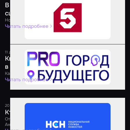
В российских квестах хотят запретить
сцены пыток и опасные моменты
Новые правила для квест-индустрии
Читать подробнее
11 декабря 2025
1 минута
Квесты по сериалу «Метод» открылись
в трех городах России
Как квесты переносят зрителей в эпицентр событий
Читать подробнее
20 августа 2025
1 минута
Кто должен проверять квесты
Отвечает PR-директор агрегатора «Мир Квестов»
Анастасия Недумова