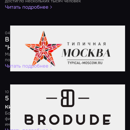
достигло нескольких тысяч человек
Читать подробнее
04 мая 2017
1 минута
В России пройдет ежегодная акция
"Ночь квестов"
Масштабная федеральная акция будет посвящена
популярным квестам, перформансам и экшн-играм
Читать подробнее
10 апреля 2017
2 минуты
5 советов о том, как порадовать
киномана
Большой выбор квестов по самым разным популярным
фильмам поможет утолить твой кинематографический
интерес