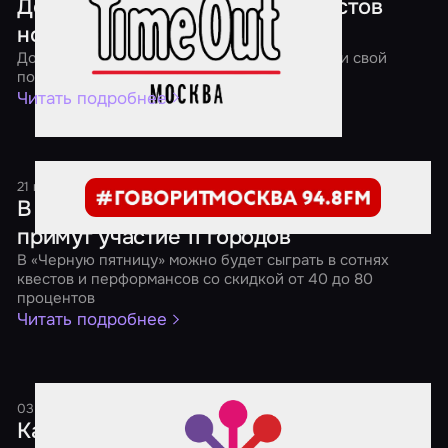
Дед Мороз отправил в мир квестов
новогодние подарки
До 13 января 2018 года вы тоже можете найти свой
подарок в квесте!
Читать подробнее
21 ноября 2017
1 минута
В «Черной пятнице» от «Мира Квестов»
примут участие 11 городов
В «Черную пятницу» можно будет сыграть в сотнях
квестов и перформансов со скидкой от 40 до 80
процентов
Читать подробнее
03 октября 2017
2 минуты
Как выбрать социальную сеть для