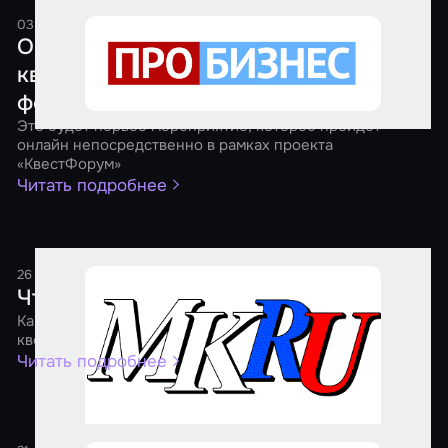
03 апреля 2021
1 минута
Онлайн-форум представителей рынка
квест-индустрии в Приволжском
федеральном округе
Это будет первое мероприятие, которое пройдет
онлайн непосредственно в рамках проекта
«КвестФорум»
Читать подробнее
26 января 2021
1 минута
Что происходит с квестами?
Как пандемия дала игрокам дополнительные эмоции, а
квест-бизнесу – новые возможности
Читать подробнее