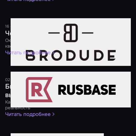
16 сентября 2016
1 минута
Чем заняться на выходных
Окажись внутри фильма ужасов и поработай мозгами в
квесте
Читать подробнее
02 августа 2016
1 минута
Бизнес на квестах: входить или
выходить?
Как заработать на воплощении компьютерных игр в
реальность
Читать подробнее