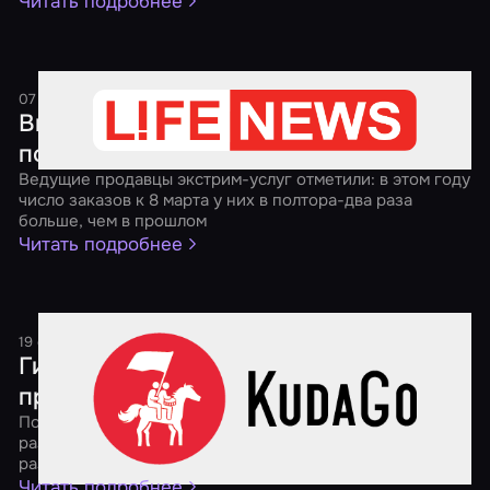
Читать подробнее
07 марта 2017
2 минуты
Вместо цветов — избить мужа. Какие
подарки в тренде на 8 Марта
Ведущие продавцы экстрим-услуг отметили: в этом году
число заказов к 8 марта у них в полтора-два раза
больше, чем в прошлом
Читать подробнее
19 сентября 2016
1 минута
Гид по квестам: выбираем
приключение мечты
Портал KudaGo.com вместе с "Миром Квестов"
разберется в многообразии видов подобного
развлечения
Читать подробнее