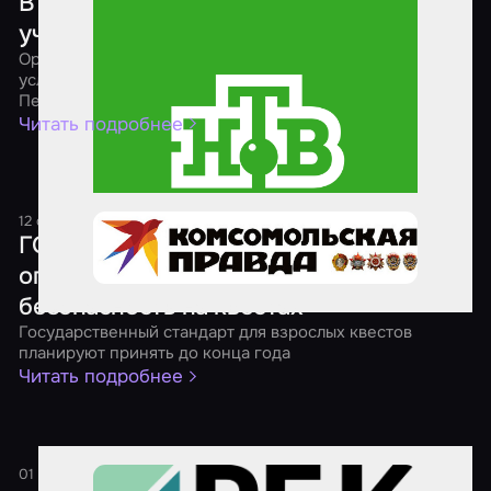
В Петербурге хотят запретить детям
участвовать в экстремальных квестах
Организаторам реалистичных ролевых игр намерены
усложнить жизнь члены Молодежного парламента
Петербурга
Читать подробнее
12 октября 2024
1 минута
ГОСТы, рейтинги и возрастные
ограничения: как обеспечивают
безопасность на квестах
Государственный стандарт для взрослых квестов
планируют принять до конца года
Читать подробнее
01 сентября 2024
1 минута