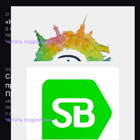
27 мая 2021
1 минута
«Ночь Квестов 2021»
В России состоится шестая ежегодная акция «Ночь
Квестов»
Читать подробнее
03 апреля 2021
1 минута
Состоялся онлайн-форум для
представителей квест-индустрии
Приволжского федерального округа
«КвестФорум» – это инфраструктура, цель которой
помочь предпринимателям через взаимодействие друг
с другом улучшить свой бизнес, найти новые решения
Читать подробнее