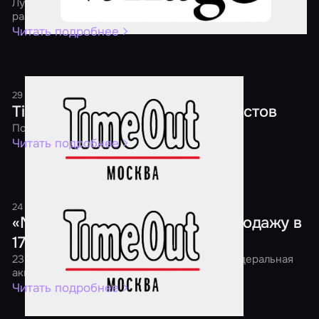
Лучшие квесты, перформансы и экшн-игры страны
раздадут скидки уже четвертый год подряд
Читать подробнее
29 декабря 2018
1 минута
Time Out: Новый год в мире квестов
Подарки каждому игроку!
Читать подробнее
24 ноября 2018
1 минута
«Мир Квестов» проведет распродажу в
17 городах страны
23 ноября в 7:00 утра в России начнется федеральная
акция «Black Friday Квесты 2018»
Читать подробнее