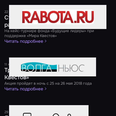
22 мая 2018
1 минута
Студенты предложили свое видение
развития рынка коворкингов
На кейс-турнире фонда «Будущие лидеры» при
поддержке «Мира Квестов»
Читать подробнее
11 мая 2018
1 минута
Третья ежегодная акция «Ночь
Квестов»
Акция пройдет в ночь с 25 на 26 мая 2018 года
Читать подробнее
29 декабря 2017
1 минута