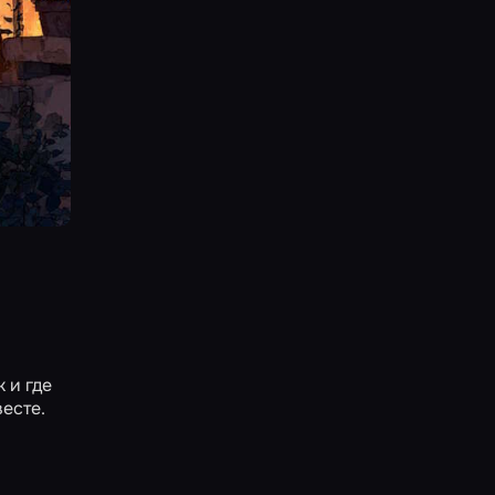
 и где
есте.