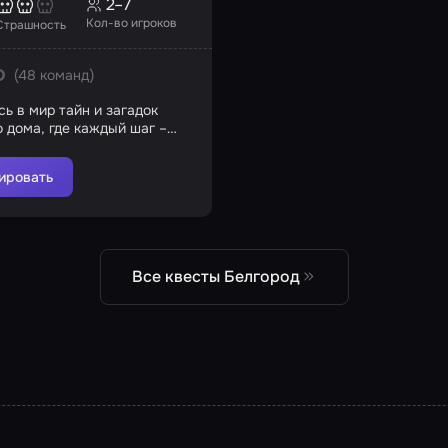
2–7
Кол-во игроков
Страшность
(48 команд)
0
ь в мир тайн и загадок
о дома, где каждый шаг –
е
ировать
Все квесты Белгород