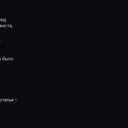
ред
веста,
т
о было
статья