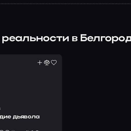
 реальности в Белгоро
с
дие дьявола