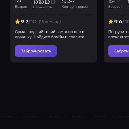
14+
2–7
15+
Возраст
Кол-во игроков
Возраст
Сложность
(15 команд)
9.7
/10
9.6
/1
Сумасшедший гений заманил вас в
Погрузитес
ловушку. Найдите бомбы и спасите
проклятог
город!
испытани
Забронировать
Заброн