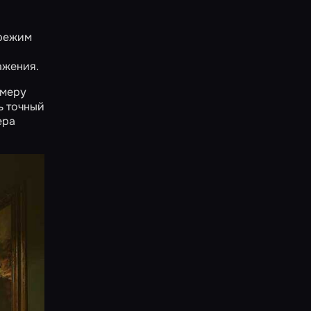
 режим
ажения.
омеру
ь точный
ера