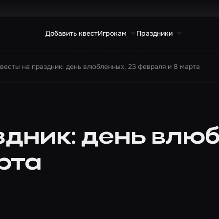
Добавить квест
Игрокам
Праздники
весты на праздник: день влюбленных, 23 февраля и 8 марта
здник: день влюб
рта