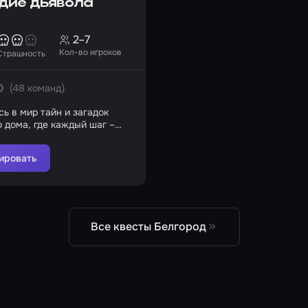
дие дьявола
2–7
Кол-во игроков
Страшность
(48 команд)
0
ь в мир тайн и загадок
о дома, где каждый шаг –
е
ировать
Все квесты Белгород