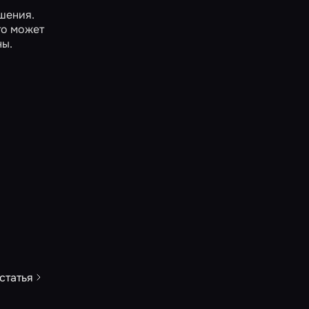
шения.
то может
ны.
статья