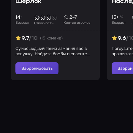
Шерлок
Насле
14+
2–7
15+
Возраст
Кол-во игроков
Возраст
Сложность
(15 команд)
9.7
/10
9.6
/1
Сумасшедший гений заманил вас в
Погрузитес
ловушку. Найдите бомбы и спасите
проклятог
город!
испытани
Забронировать
Заброн