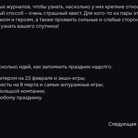
х журналов, чтобы узнать, насколько у них крепкие отно
ый способ – очень
страшный квест
. Для кого-то из пары э
ком и героем, а также проявить сильные и слабые сторо
 узнать вашего спутника!
есколько идей, как запомнить праздник надолго:
актером на
23 февраля
и
экшн-игры
;
весты на
8 марта
и самые
антуражные игры
;
большой компании
;
любому празднику.
Следующая 