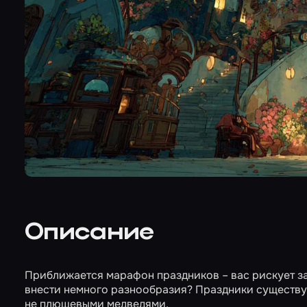
Описание
Приближается марафон праздников – вас рискует за
внести немного разнообразия? Праздники существую
не плюшевыми медведями.