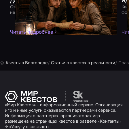
для двоих
ид
От квеста до романтического ужина – 10 идей для
Кве
незабываемого вечера вдвоем
фор
Читать подробнее
Чи
Квесты в Белгороде
Статьи о квестах в реальности
Прав
Перейти на сайт партн
«Мир Квестов» - информационный сервис. Организация
игр и иные услуги оказываются партнерами сервиса.
Информация о партнерах-организаторах игр
размещена на страницах квестов в разделе «Контакты»
→ «Услугу оказывает».