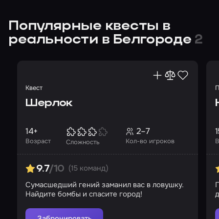
Популярные квесты в
реальности в Белгороде
2
Квест
П
Шерлок
14+
2–7
1
Возраст
Кол-во игроков
В
Сложность
(15 команд)
9.7
/10
Сумасшедший гений заманил вас в ловушку.
П
Найдите бомбы и спасите город!
д
Забронировать