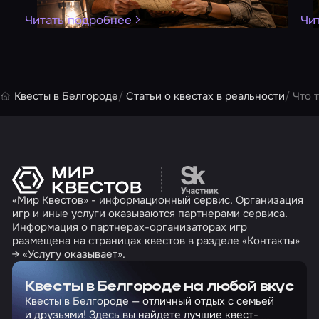
Читать подробнее
Чи
Квесты в Белгороде
Статьи о квестах в реальности
Что 
Перейти на сайт партн
«Мир Квестов» - информационный сервис. Организация
игр и иные услуги оказываются партнерами сервиса.
Информация о партнерах-организаторах игр
размещена на страницах квестов в разделе «Контакты»
→ «Услугу оказывает».
Квесты в Белгороде на любой вкус
Квесты в Белгороде — отличный отдых с семьей
и друзьями! Здесь вы найдете лучшие квест-