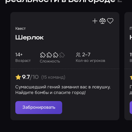
реальности в Белгороде
2
Квест
П
Шерлок
14+
2–7
1
Возраст
Кол-во игроков
В
Сложность
(15 команд)
9.7
/10
Сумасшедший гений заманил вас в ловушку.
П
Найдите бомбы и спасите город!
д
Забронировать