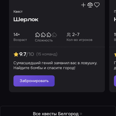
Квест
П
Шерлок
14+
2–7
1
Возраст
Кол-во игроков
В
Сложность
(15 команд)
9.7
/10
Сумасшедший гений заманил вас в ловушку.
П
Найдите бомбы и спасите город!
д
Забронировать
Все квесты Белгород