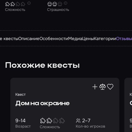
Сложность
Страшность
е квесты
Описание
Особенности
Медиа
Цены
Категории
Отзыв
Похожие квесты
Квест
К
Дом на окраине
9-14
2–7
Возраст
Кол-во игроков
В
Сложность