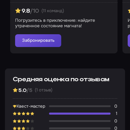
(11 команд)
9.8
/10
Погрузитесь в приключение: найдите
утраченное состояние магната!
р
Забронировать
Средняя оценка по отзывам
(1 отзыв)
5.0
/5
Квест-мастер
0
1
0
0