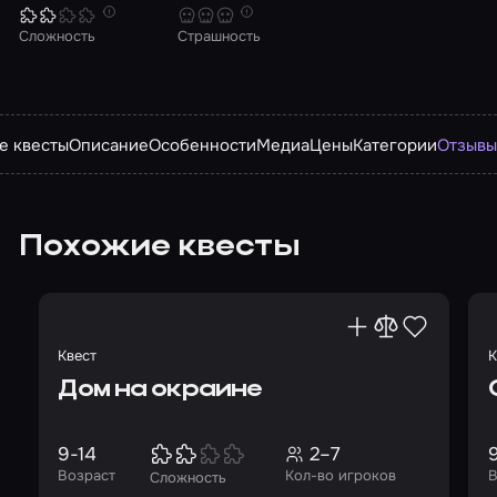
Сложность
Страшность
е квесты
Описание
Особенности
Медиа
Цены
Категории
Отзыв
Похожие квесты
Квест
К
Дом на окраине
9-14
2–7
Возраст
Кол-во игроков
В
Сложность