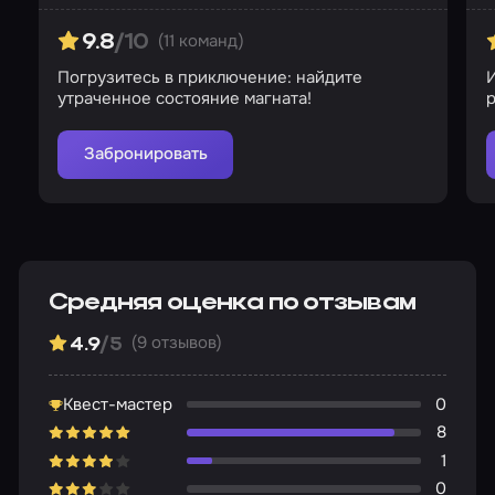
(11 команд)
9.8
/10
Погрузитесь в приключение: найдите
утраченное состояние магната!
р
Забронировать
Средняя оценка по отзывам
(9 отзывов)
4.9
/5
Квест-мастер
0
8
1
0