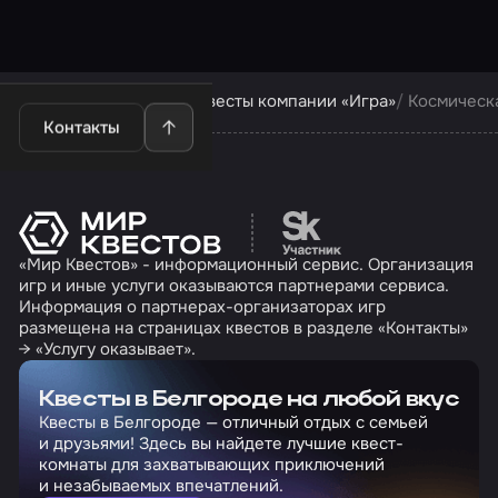
Квесты в Белгороде
Квесты компании «Игра»
Космическ
Контакты
Перейти на сайт партн
«Мир Квестов» - информационный сервис. Организация
игр и иные услуги оказываются партнерами сервиса.
Информация о партнерах-организаторах игр
размещена на страницах квестов в разделе «Контакты»
→ «Услугу оказывает».
Квесты в Белгороде на любой вкус
Квесты в Белгороде — отличный отдых с семьей
и друзьями! Здесь вы найдете лучшие квест-
комнаты для захватывающих приключений
и незабываемых впечатлений.