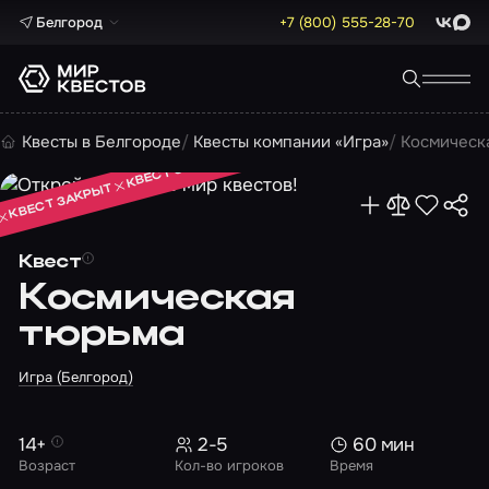
Белгород
+7 (800) 555-28-70
ВКонта
Max
КВЕСТ ЗАКРЫТ
Квесты в Белгороде
Квесты компании «Игра»
Космическ
КВЕСТ ЗАКРЫТ
КВЕСТ ЗАКРЫТ
Квест
Космическая
тюрьма
Игра (Белгород)
14+
2-5
60 мин
Возраст
Кол-во игроков
Время