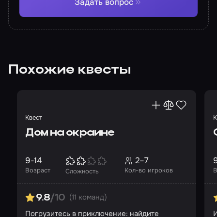
Задать вопрос
Похожие квесты
Квест
К
Дом на окраине
9-14
2–7
Возраст
Кол-во игроков
В
Сложность
(11 команд)
9.8
/10
Погрузитесь в приключение: найдите