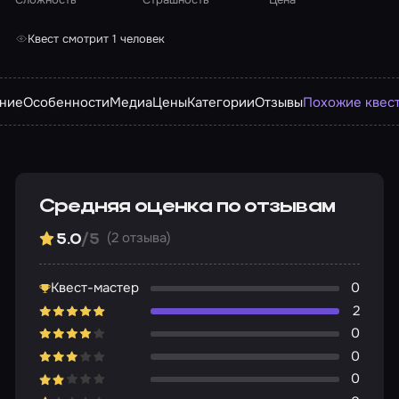
Квест смотрит 1 человек
ние
Особенности
Медиа
Цены
Категории
Отзывы
Похожие квес
Средняя оценка по отзывам
(2 отзыва)
5.0
/5
Квест-мастер
0
2
0
0
0