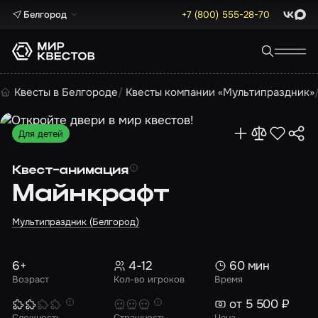
Белгород
+7 (800) 555-28-70
ВКонта
Max
Квесты в Белгороде
Квесты компании «Мультипраздник»
Для детей
Квест-анимация
Майнкрафт
Мультипраздник (Белгород)
6+
4-12
60 мин
Возраст
Кол-во игроков
Время
от 5 500 ₽
Сложность
Страшность
Цена