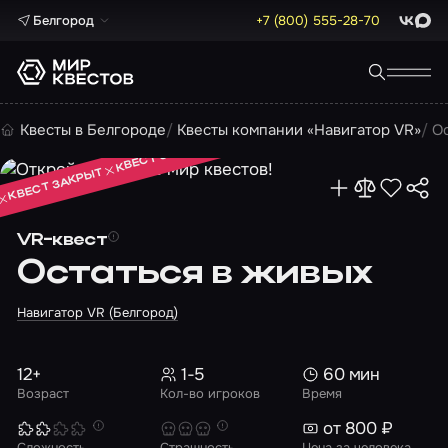
Белгород
+7 (800) 555-28-70
ВКонта
Max
КВЕСТ ЗАКРЫТ
Квесты в Белгороде
Квесты компании «Навигатор VR»
О
КВЕСТ ЗАКРЫТ
КВЕСТ ЗАКРЫТ
VR-квест
Остаться в живых
Навигатор VR (Белгород)
12+
1-5
60 мин
Возраст
Кол-во игроков
Время
от 800 ₽
Сложность
Страшность
Цена за человека