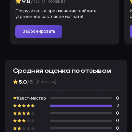
(11 команд)
9.8
/10
Погрузитесь в приключение: найдите
утраченное состояние магната!
р
Забронировать
Средняя оценка по отзывам
(2 отзыва)
5.0
/5
Квест-мастер
0
2
0
0
0