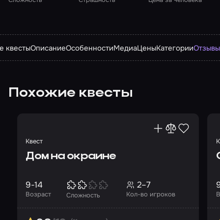
е квесты
Описание
Особенности
Медиа
Цены
Категории
Отзыв
Похожие квесты
Квест
К
Дом на окраине
9-14
2–7
Возраст
Кол-во игроков
В
Сложность