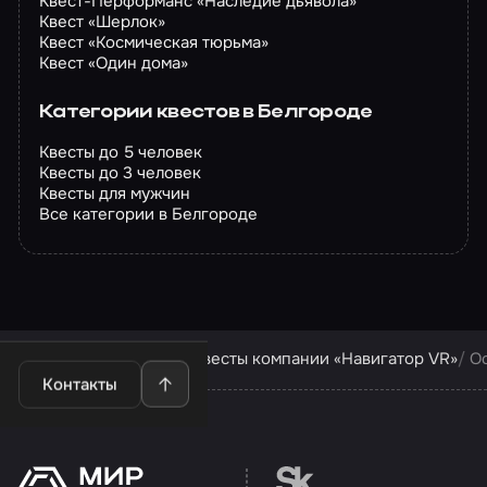
Квест-Перформанс «Наследие дьявола»
Квест «Шерлок»
Квест «Космическая тюрьма»
Квест «Один дома»
Категории квестов в Белгороде
Квесты до 5 человек
Квесты до 3 человек
Квесты для мужчин
Все категории в Белгороде
Квесты в Белгороде
Квесты компании «Навигатор VR»
О
Контакты
Перейти на сайт партн