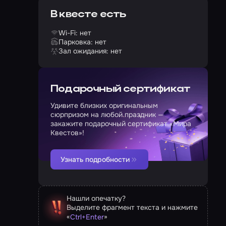
В квесте есть
Wi-Fi: нет
Парковка: нет
Зал ожидания: нет
Подарочный сертификат
Удивите близких оригинальным
сюрпризом на любой праздник —
закажите подарочный сертификат «Мира
Квестов»!
Узнать подробности
Нашли опечатку?
Выделите фрагмент текста и нажмите
«
»
Ctrl
+
Enter