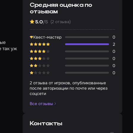
Средняя оценка по
отзывам
(2 отзыва)
5.0
/5
Квест-мастер
0
лые
2
е так уж
0
0
0
0
2 отзыва от игроков, опубликованные
после авторизации по почте или через
соцсети
Все отзывы
Контакты