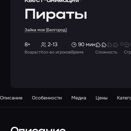
Квест-анимация
Пираты
Зайка моя (Белгород)
8+
2-13
90 мин
Возраст
Кол-во игроков
Время
Сложность
Ст
Описание
Особенности
Медиа
Цены
Катег