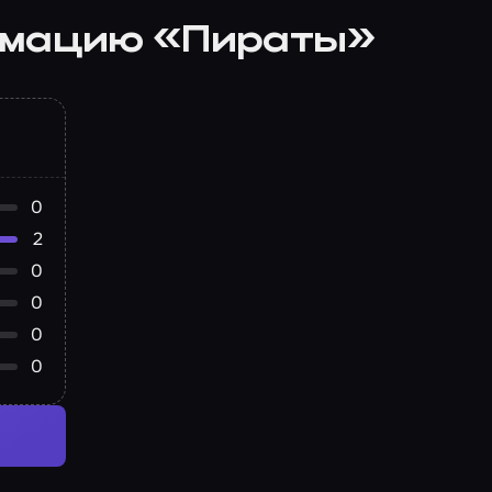
имацию «Пираты»
0
2
0
0
0
0