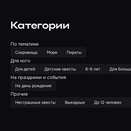
Категории
По тематике
Сокровища
Море
Пираты
Для кого
Для детей
Детские квесты
6-9 лет
Для больш
На праздники и события
На день рождения
Прочие
Нестрашные квесты
Выездные
До 12 человек