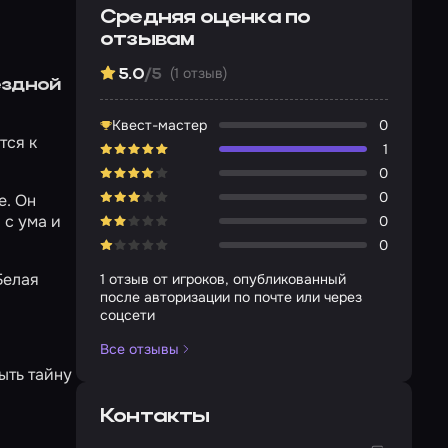
Средняя оценка по
отзывам
(1 отзыв)
5.0
/5
ездной
Квест-мастер
0
тся к
1
0
0
е. Он
 с ума и
0
0
Белая
1 отзыв от игроков, опубликованный
после авторизации по почте или через
соцсети
Все отзывы
ыть тайну
Контакты