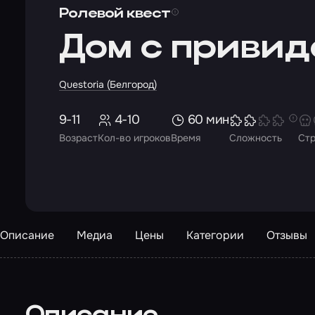
Ролевой квест
Дом с приви
Questoria (Белгород)
9-11
4-10
60 мин
Возраст
Кол-во игроков
Время
Сложность
Ст
Описание
Медиа
Цены
Категории
Отзывы