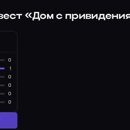
вест «Дом с привидени
0
1
0
0
0
0