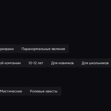
ризраки
Паранормальные явления
ой компании
10-12 лет
Для новичков
Для школьников
Мистические
Ролевые квесты