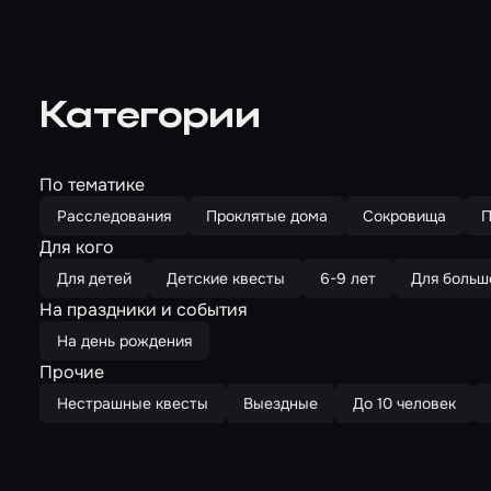
Категории
По тематике
Расследования
Проклятые дома
Сокровища
П
Для кого
Для детей
Детские квесты
6-9 лет
Для больш
На праздники и события
На день рождения
Прочие
Нестрашные квесты
Выездные
До 10 человек