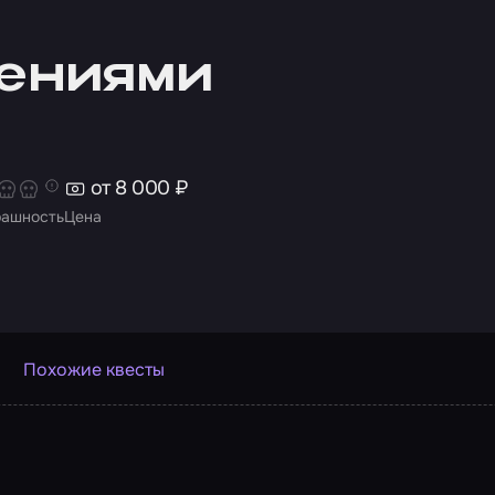
дениями
от 8 000 ₽
рашность
Цена
Похожие квесты