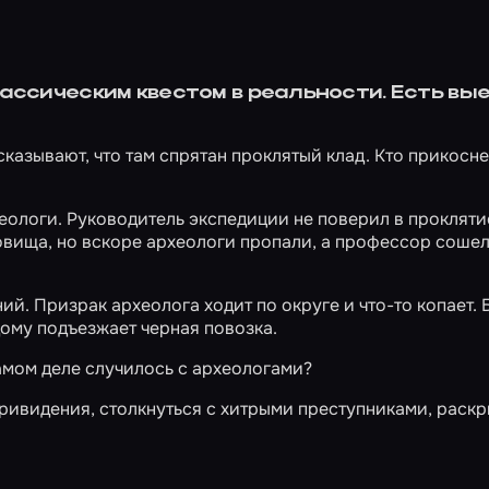
лассическим квестом в реальности. Есть вы
казывают, что там спрятан проклятый клад. Кто прикосне
еологи. Руководитель экспедиции не поверил в прокляти
овища, но вскоре археологи пропали, а профессор сошел
ий. Призрак археолога ходит по округе и что-то копает. 
 дому подъезжает черная повозка.
самом деле случилось с археологами?
привидения, столкнуться с хитрыми преступниками, раскр