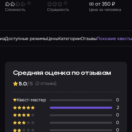
от 350 ₽
Сложность
Страшность
Цена за человека
иа
Доступные режимы
Цены
Категории
Отзывы
Похожие квест
Средняя оценка по отзывам
(2 отзыва)
5.0
/5
Квест-мастер
0
2
0
0
0