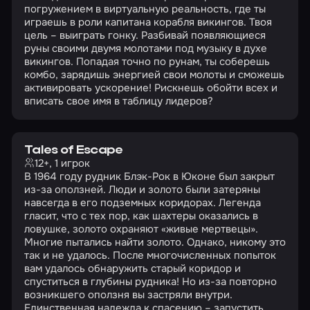
погружением в виртуальную реальность, где ты
играешь в роли капитана корабля викингов. Твоя
цель – выиграть гонку. Разбивай появляющиеся
руны своими двумя молотами под музыку в духе
викингов. Попадая точно по рунам, ты соберешь
комбо, зарядишь энергией свои молоты и сможешь
активировать ускорение! Рискнешь обойти всех и
вписать свое имя в таблицу лидеров?
Tales of Escape
12+, 1 игрок
В 1964 году рудник Блэк-Рок в Юконе был закрыт
из-за оползней. Люди и золото были затеряны
навсегда в его подземных коридорах. Легенда
гласит, что с тех пор, как шахтеры оказались в
ловушке, золото охраняют «живые мертвецы».
Многие пытались найти золото. Однако, никому это
так и не удалось. После многочисленных попыток
вам удалось обнаружить старый коридор и
спуститься в глубины рудника! Но из-за повторно
возникшего оползня вы застряли внутри.
Единственная надежда к спасению – запустить