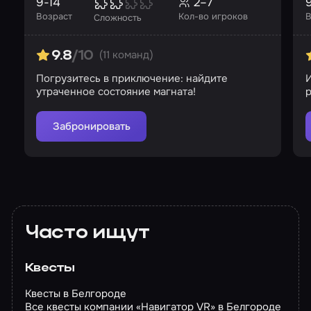
9-14
2–7
Возраст
Кол-во игроков
В
Сложность
(11 команд)
9.8
/10
Погрузитесь в приключение: найдите
утраченное состояние магната!
р
Забронировать
Часто ищут
Квесты
Квесты в Белгороде
Все квесты компании «Навигатор VR» в Белгороде