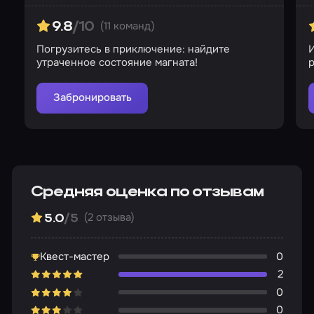
(11 команд)
9.8
/10
Погрузитесь в приключение: найдите
утраченное состояние магната!
р
Забронировать
Средняя оценка по отзывам
(2 отзыва)
5.0
/5
Квест-мастер
0
2
0
0