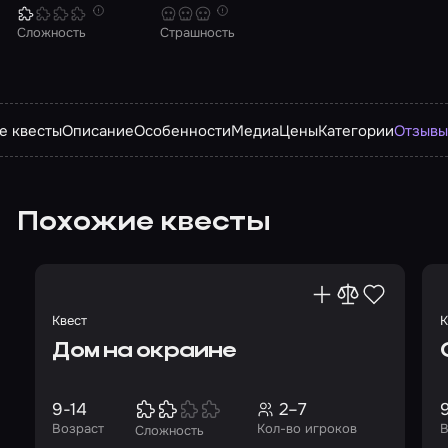
Сложность
Страшность
е квесты
Описание
Особенности
Медиа
Цены
Категории
Отзыв
Похожие квесты
Квест
К
Дом на окраине
9-14
2–7
Возраст
Кол-во игроков
В
Сложность