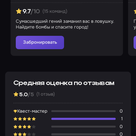
(15 команд)
9.7
/10
Сумасшедший гений заманил вас в ловушку.
П
Найдите бомбы и спасите город!
у
Забронировать
Средняя оценка по отзывам
(1 отзыв)
5.0
/5
Квест-мастер
0
1
0
0