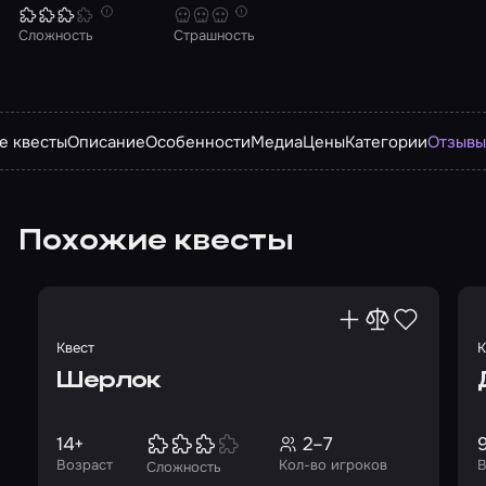
Сложность
Страшность
е квесты
Описание
Особенности
Медиа
Цены
Категории
Отзыв
Похожие квесты
Квест
К
Шерлок
14+
2–7
Возраст
Кол-во игроков
В
Сложность