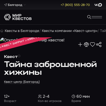
Белгород
+7 (800) 555-28-70
ВКонта
Max
КВЕСТ ЗАКРЫТ
Квесты в Белгороде
Квесты компании «Квест-центр»
Та
КВЕСТ ЗАКРЫТ
КВЕСТ ЗАКРЫТ
Квест
Тайна заброшенной
хижины
Квест-центр (Белгород)
12+
2-4
60 мин
Возраст
Кол-во игроков
Время