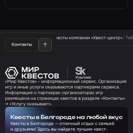
Квесты в Белгороде
Квесты компании «Квест-центр»
Та
Контакты
Перейти на сайт партн
«Мир Квестов» - информационный сервис. Организация
игр и иные услуги оказываются партнерами сервиса.
Информация о партнерах-организаторах игр
размещена на страницах квестов в разделе «Контакты»
→ «Услугу оказывает».
Квесты в Белгороде на любой вкус
Квесты в Белгороде — отличный отдых с семьей
и друзьями! Здесь вы найдете лучшие квест-