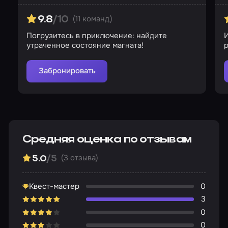
(11 команд)
9.8
/10
Погрузитесь в приключение: найдите
утраченное состояние магната!
р
Забронировать
Средняя оценка по отзывам
(3 отзыва)
5.0
/5
Квест-мастер
0
3
0
0