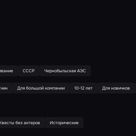
вание
СССР
Чернобыльская АЭС
жчин
Для большой компании
10-12 лет
Для новичков
Квесты без актеров
Исторические