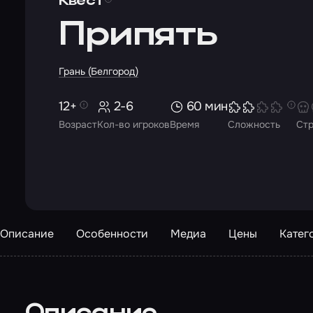
Квест
Припять
Грань (Белгород)
12+
2-6
60 мин
Возраст
Кол-во игроков
Время
Сложность
Ст
Описание
Особенности
Медиа
Цены
Катег