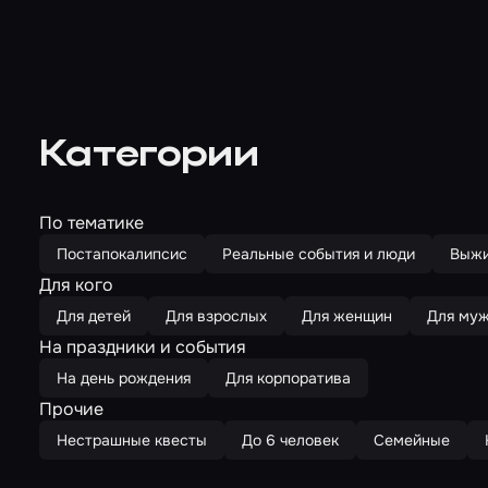
Категории
По тематике
Постапокалипсис
Реальные события и люди
Выжи
Для кого
Для детей
Для взрослых
Для женщин
Для му
На праздники и события
На день рождения
Для корпоратива
Прочие
Нестрашные квесты
До 6 человек
Семейные