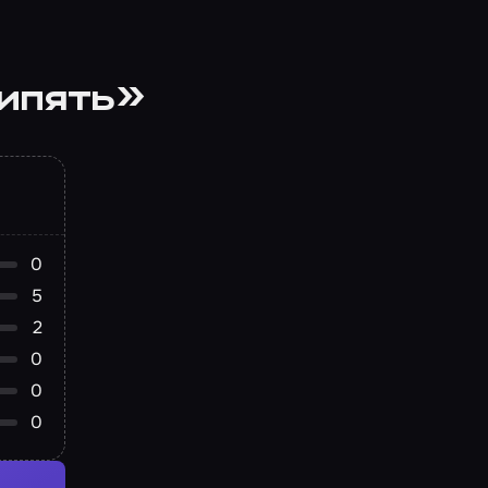
рипять»
0
5
2
0
0
0