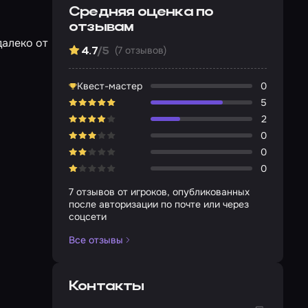
Средняя оценка по
отзывам
далеко от
(7 отзывов)
4.7
/5
Квест-мастер
0
5
2
0
0
0
7 отзывов от игроков, опубликованных
после авторизации по почте или через
соцсети
Все отзывы
Контакты