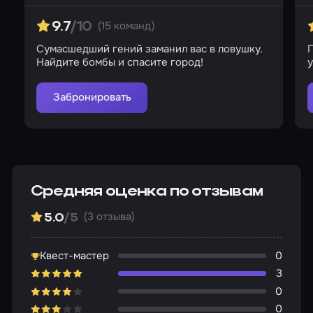
(15 команд)
9.7
/10
Сумасшедший гений заманил вас в ловушку.
П
Найдите бомбы и спасите город!
у
Забронировать
Средняя оценка по отзывам
(3 отзыва)
5.0
/5
Квест-мастер
0
3
0
0