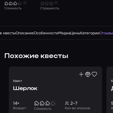
Сложность
Страшность
е квесты
Описание
Особенности
Медиа
Цены
Категории
Отзыв
Похожие квесты
Квест
К
Шерлок
14+
2–7
Возраст
Кол-во игроков
В
Сложность