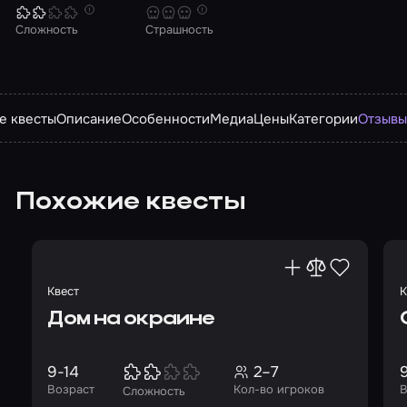
Сложность
Страшность
е квесты
Описание
Особенности
Медиа
Цены
Категории
Отзыв
Похожие квесты
Квест
К
Дом на окраине
9-14
2–7
Возраст
Кол-во игроков
В
Сложность