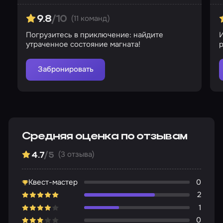
(11 команд)
9.8
/10
Погрузитесь в приключение: найдите
утраченное состояние магната!
р
Забронировать
Средняя оценка по отзывам
(3 отзыва)
4.7
/5
Квест-мастер
0
2
1
0